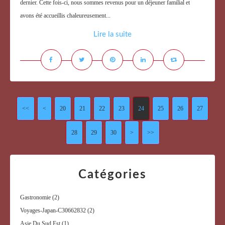
dernier. Cette fois-ci, nous sommes revenus pour un déjeuner familial et
avons été accueillis chaleureusement...
Lire la suite
<<
<
10
20
21
22
23
24
25
26
27
28
29
30
>
>>
Catégories
Gastronomie
(2)
Voyages-Japan-C30662832
(2)
Asie Du Sud Est
(1)