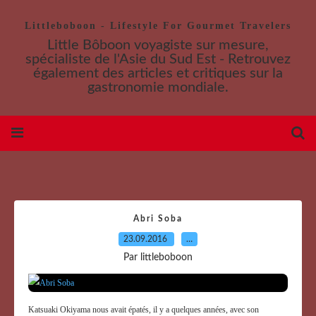
Littleboboon - Lifestyle For Gourmet Travelers
Little Bôboon voyagiste sur mesure,
spécialiste de l'Asie du Sud Est - Retrouvez
également des articles et critiques sur la
gastronomie mondiale.
Abri Soba
23.09.2016
…
Par littleboboon
Katsuaki Okiyama nous avait épatés, il y a quelques années, avec son