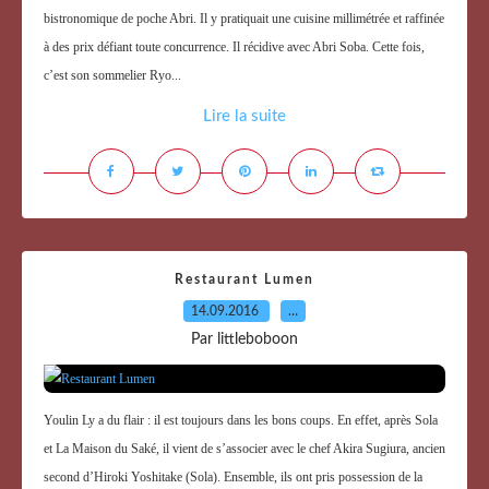
bistronomique de poche Abri. Il y pratiquait une cuisine millimétrée et raffinée
à des prix défiant toute concurrence. Il récidive avec Abri Soba. Cette fois,
c’est son sommelier Ryo...
Lire la suite
Restaurant Lumen
14.09.2016
…
Par littleboboon
Youlin Ly a du flair : il est toujours dans les bons coups. En effet, après Sola
et La Maison du Saké, il vient de s’associer avec le chef Akira Sugiura, ancien
second d’Hiroki Yoshitake (Sola). Ensemble, ils ont pris possession de la