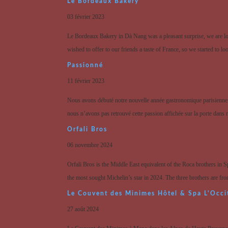
Le Bordeaux Bakery
03 février 2023
Le Bordeaux Bakery in Dà Nang was a pleasant surprise, we are lo
wished to offer to our friends a taste of France, so we started to l
Passionné
11 février 2023
Nous avons débuté notre nouvelle année gastronomique parisienne 
nous n’avons pas retrouvé cette passion affichée sur la porte dans n
Orfali Bros
06 novembre 2024
Orfali Bros is the Middle East equivalent of the Roca brothers in 
the most sought Michelin’s star in 2024. The three brothers are fro
Le Couvent des Minimes Hôtel & Spa L'Occi
27 août 2024