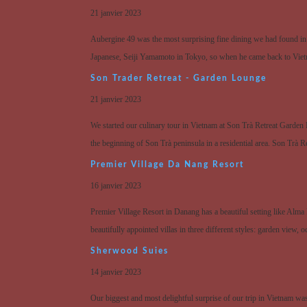
21 janvier 2023
Aubergine 49 was the most surprising fine dining we had found 
Japanese, Seiji Yamamoto in Tokyo, so when he came back to Vietna
Son Trader Retreat - Garden Lounge
21 janvier 2023
We started our culinary tour in Vietnam at Son Trà Retreat Garden 
the beginning of Son Trà peninsula in a residential area. Son Trà Re
Premier Village Da Nang Resort
16 janvier 2023
Premier Village Resort in Danang has a beautiful setting like Alm
beautifully appointed villas in three different styles: garden view, 
Sherwood Suies
14 janvier 2023
Our biggest and most delightful surprise of our trip in Vietnam 