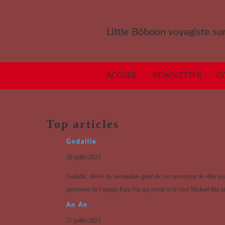
Little Bôboon voyagiste sur
ACCUEIL
NEWSLETTER
C
Top articles
Godaille
30 juillet 2023
Godaille, dérivé du néerlandais goed ale, est synonyme de «fête jo
parisienne de l’équipe Pure Vin qui réunit ici le chef Mickaël Bui e
An An
27 juillet 2023