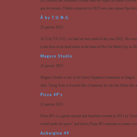
Le Couvent des Minimes à Mane dans les Alpes de Haute Provence 
ans de travaux, l’hôtel a réouvert en 2023 avec une espace Spa hors-
Å by T.U.N.G
25 janvier 2023
At Å by T.U.N.G, we had our best meal of the year 2022. We were 
is the first-of-its-kind debut at the heart of Ho Chi Minh City in 202
Maguro Studio
25 janvier 2023
Maguro Studio is one of the finest Japanese restaurants in Saigon
chef, Trung Tran is focused like a Samurai, he cuts the fishes lik
Pizza 4P's
21 janvier 2023
Pizza 4P’s is a great concept and franchise created in 2011 by Yo
world smile for peace” and drives Pizza 4P’s mission to create a w
Aubergine 49