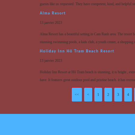
guests like us requested. They have competent, kind, and helpful staf
Alma Resort
13 janvier 2023
Alma Resort has a beautiful setting in Cam Ranh area. The resort ha
stunning swimming pools, a kids club, a youth center, a shopping ma
Holiday Inn Hô Tram Beach Resort
13 janvier 2023
Holiday Inn Resort at Hô Tram beach is stunning, it is bright , extr
have. It features great outdoor pool and pristine beach. it has recrea
<<
<
1
2
3
4