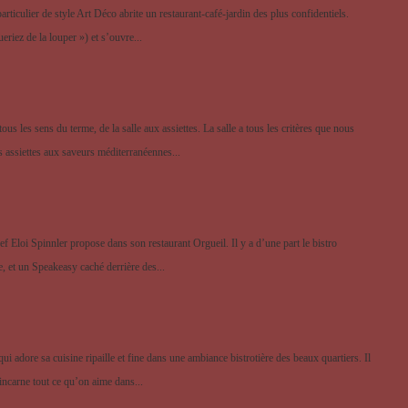
rticulier de style Art Déco abrite un restaurant-café-jardin des plus confidentiels.
eriez de la louper ») et s’ouvre...
s les sens du terme, de la salle aux assiettes. La salle a tous les critères que nous
es assiettes aux saveurs méditerranéennes...
f Eloi Spinnler propose dans son restaurant Orgueil. Il y a d’une part le bistro
e, et un Speakeasy caché derrière des...
 adore sa cuisine ripaille et fine dans une ambiance bistrotière des beaux quartiers. Il
incarne tout ce qu’on aime dans...