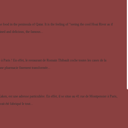
 food in the peninsula of Qatar. It is the feeling of “seeing the cool Hoai River as if
ined and delicious, the famous...
à Paris ! En effet, le restaurant de Romain Thibault coche toutes les cases de la
enne pharmacie finement transformée...
n, est une adresse particulière. En effet, il se situe au 41 rue de Montpensier à Paris,
ait été fabriqué le tout...