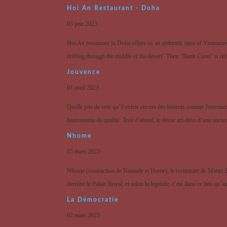
Hoi An Restaurant - Doha
03 juin 2023
Hoi An restaurant in Doha offers us an authentic taste of Vietnamese
drifting through the middle of the desert” Their “Banh Cuon” is ref
Jouvence
01 avril 2023
Quelle joie de voir qu’il existe encore des bistrots comme Jouvence 
bistronomie de qualité. Tout d’abord, le décor art-déco d’une anci
Nhome
15 mars 2023
Nhome (contraction de Nomade et Home), le restaurant de Matan Zake
derrière le Palais Royal, et selon la légende, c’est dans ce lieu qu’aur
La Démocratie
02 mars 2023