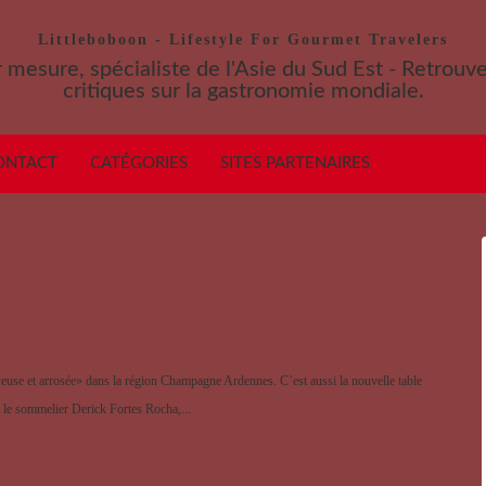
Littleboboon - Lifestyle For Gourmet Travelers
 mesure, spécialiste de l'Asie du Sud Est - Retrouv
critiques sur la gastronomie mondiale.
ONTACT
CATÉGORIES
SITES PARTENAIRES
yeuse et arrosée» dans la région Champagne Ardennes. C’est aussi la nouvelle table
t le sommelier Derick Fortes Rocha,...