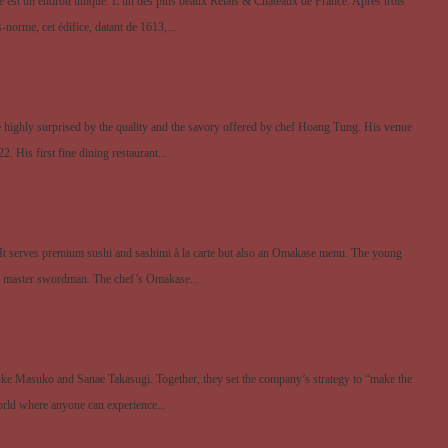
est un endroit unique. L’un des plus beaux Relais & Châteaux de France. Après trois
norme, cet édifice, datant de 1613,...
highly surprised by the quality and the savory offered by chef Hoang Tung. His venue
2. His first fine dining restaurant...
. It serves premium sushi and sashimi à la carte but also an Omakase menu. The young
e a master swordman. The chef’s Omakase...
suke Masuko and Sanae Takasugi. Together, they set the company’s strategy to “make the
orld where anyone can experience...