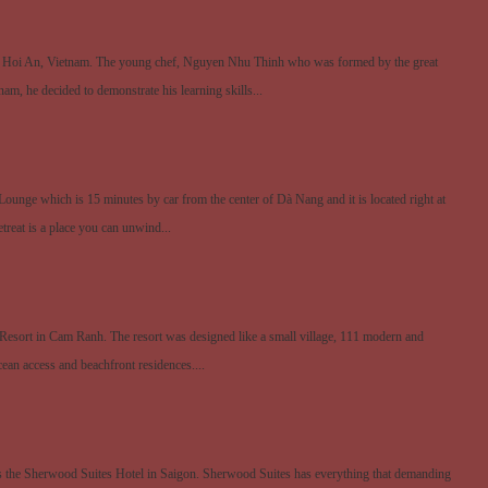
in Hoi An, Vietnam. The young chef, Nguyen Nhu Thinh who was formed by the great
m, he decided to demonstrate his learning skills...
Lounge which is 15 minutes by car from the center of Dà Nang and it is located right at
treat is a place you can unwind...
a Resort in Cam Ranh. The resort was designed like a small village, 111 modern and
ocean access and beachfront residences....
was the Sherwood Suites Hotel in Saigon. Sherwood Suites has everything that demanding