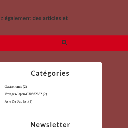
ez également des articles et
Catégories
Gastronomie
(2)
Voyages-Japan-C30662832
(2)
Asie Du Sud Est
(1)
Newsletter