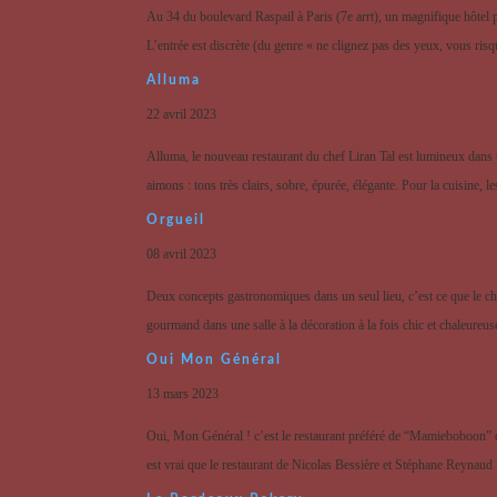
Au 34 du boulevard Raspail à Paris (7e arrt), un magnifique hôtel pa
L’entrée est discrète (du genre « ne clignez pas des yeux, vous risqu
Alluma
22 avril 2023
Alluma, le nouveau restaurant du chef Liran Tal est lumineux dans tou
aimons : tons très clairs, sobre, épurée, élégante. Pour la cuisine, l
Orgueil
08 avril 2023
Deux concepts gastronomiques dans un seul lieu, c’est ce que le che
gourmand dans une salle à la décoration à la fois chic et chaleureus
Oui Mon Général
13 mars 2023
Oui, Mon Général ! c’est le restaurant préféré de “Mamieboboon” qui
est vrai que le restaurant de Nicolas Bessière et Stéphane Reynaud 