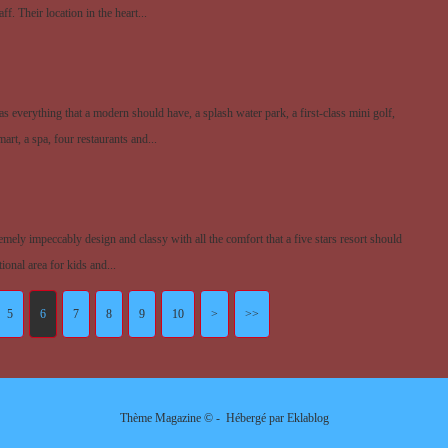
f. Their location in the heart...
s everything that a modern should have, a splash water park, a first-class mini golf,
rt, a spa, four restaurants and...
emely impeccably design and classy with all the comfort that a five stars resort should
tional area for kids and...
5
6
7
8
9
10
20
>
>>
Thème Magazine © - Hébergé par
Eklablog