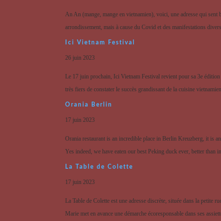
An An (mange, mange en vietnamien), voici, une adresse qui sent b
arrondissement, mais à cause du Covid et des manifestations diverses
Ici Vietnam Festival
26 juin 2023
Le 17 juin prochain, Ici Vietnam Festival revient pour sa 3e éd
très fiers de constater le succès grandissant de la cuisine vietnamien
Orania Berlin
17 juin 2023
Orania restaurant is an incredible place in Berlin Kreuzberg, it is a
Yes indeed, we have eaten our best Peking duck ever, better than i
La Table de Colette
17 juin 2023
La Table de Colette est une adresse discrète, située dans la petite
Marie met en avance une démarche écoresponsable dans ses assiette