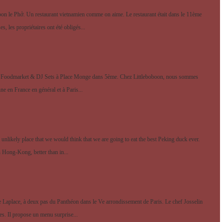
on le Phở. Un restaurant vietnamien comme on aime. Le restaurant était dans le 11ème
, les propriétaires ont été obligés...
ition Foodmarket & DJ Sets à Place Monge dans 5ème. Chez Littleboboon, nous sommes
ne en France en général et à Paris...
n unlikely place that we would think that we are going to eat the best Peking duck ever.
n Hong-Kong, better than in...
 rue Laplace, à deux pas du Panthéon dans le Ve arrondissement de Paris. Le chef Josselin
s. Il propose un menu surprise...