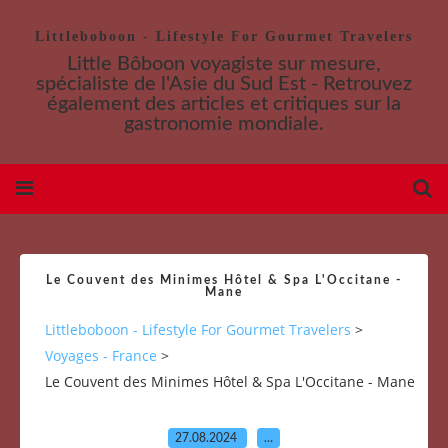
Littleboboon - Lifestyle For Gourmet Travelers
Little Bôboon voyagiste sur mesure,
spécialiste de l'Asie du Sud Est - Retrouvez
également des articles et critiques sur la
gastronomie mondiale.
Le Couvent des Minimes Hôtel & Spa L'Occitane -
Mane
Littleboboon - Lifestyle For Gourmet Travelers
>
Voyages - France
>
Le Couvent des Minimes Hôtel & Spa L'Occitane - Mane
27.08.2024
…