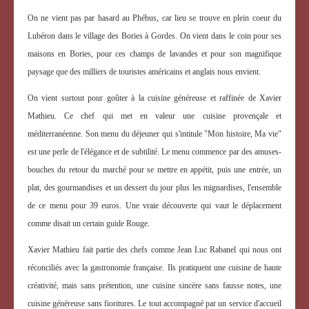
On ne vient pas par hasard au Phébus, car lieu se trouve en plein coeur du
Lubéron dans le village des Bories à Gordes. On vient dans le coin pour ses
maisons en Bories, pour ces champs de lavandes et pour son magnifique
paysage que des milliers de touristes américains et anglais nous envient.
On vient surtout pour goûter à la cuisine généreuse et raffinée de Xavier
Mathieu. Ce chef qui met en valeur une cuisine provençale et
méditerranéenne. Son menu du déjeuner qui s'intitule "Mon histoire, Ma vie"
est une perle de l'élégance et de subtilité. Le menu commence par des amuses-
bouches du retour du marché pour se mettre en appétit, puis une entrée, un
plat, des gourmandises et un dessert du jour plus les mignardises, l'ensemble
de ce menu pour 39 euros. Une vraie découverte qui vaut le déplacement
comme disait un certain guide Rouge.
Xavier Mathieu fait partie des chefs comme Jean Luc Rabanel qui nous ont
réconciliés avec la gastronomie française. Ils pratiquent une cuisine de haute
créativité, mais sans prétention, une cuisine sincère sans fausse notes, une
cuisine généreuse sans fioritures. Le tout accompagné par un service d'accueil