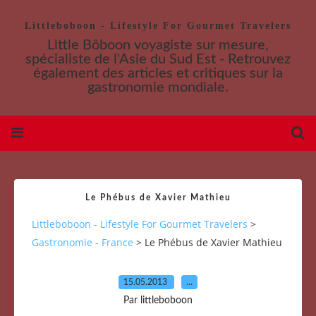
Littleboboon - Lifestyle For Gourmet Travelers
Little Bôboon voyagiste sur mesure,
spécialiste de l'Asie du Sud Est - Retrouvez
également des articles et critiques sur la
gastronomie mondiale.
Le Phébus de Xavier Mathieu
Littleboboon - Lifestyle For Gourmet Travelers
>
Gastronomie - France
>
Le Phébus de Xavier Mathieu
15.05.2013
…
Par littleboboon