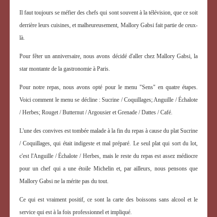
Il faut toujours se méfier des chefs qui sont souvent à la télévision, que ce soit
derrière leurs cuisines, et malheureusement, Mallory Gabsi fait partie de ceux-
là.
Pour fêter un anniversaire, nous avons décidé d'aller chez Mallory Gabsi, la
star montante de la gastronomie à Paris.
Pour notre repas, nous avons opté pour le menu "Sens" en quatre étapes.
Voici comment le menu se décline : Sucrine / Coquillages; Anguille / Échalote
/ Herbes; Rouget / Butternut / Argousier et Grenade / Dattes / Café.
L'une des convives est tombée malade à la fin du repas à cause du plat Sucrine
/ Coquillages, qui était indigeste et mal préparé. Le seul plat qui sort du lot,
c'est l'Anguille / Échalote / Herbes, mais le reste du repas est assez médiocre
pour un chef qui a une étoile Michelin et, par ailleurs, nous pensons que
Mallory Gabsi ne la mérite pas du tout.
Ce qui est vraiment positif, ce sont la carte des boissons sans alcool et le
service qui est à la fois professionnel et impliqué.