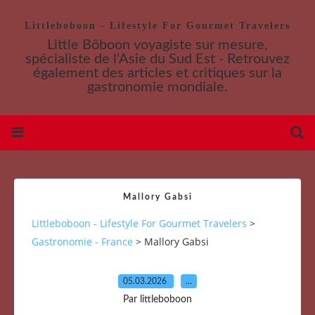
Littleboboon - Lifestyle For Gourmet Travelers
Little Bôboon voyagiste sur mesure,
spécialiste de l'Asie du Sud Est - Retrouvez
également des articles et critiques sur la
gastronomie mondiale.
Mallory Gabsi
Littleboboon - Lifestyle For Gourmet Travelers
>
Gastronomie - France
>
Mallory Gabsi
05.03.2026
…
Par littleboboon