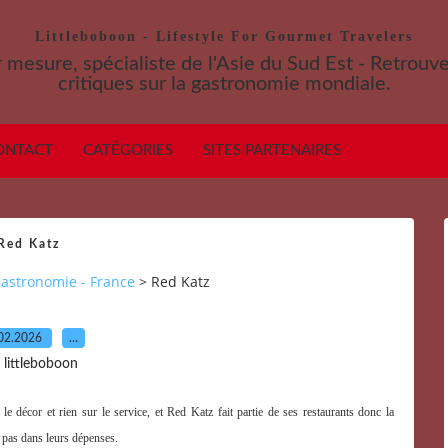
Littleboboon - Lifestyle For Gourmet Travelers
 mesure, spécialiste de l'Asie du Sud Est - Retrouv
critiques sur la gastronomie mondiale.
ONTACT
CATÉGORIES
SITES PARTENAIRES
Red Katz
astronomie - France
>
Red Katz
02.2026
…
 littleboboon
le décor et rien sur le service, et Red Katz fait partie de ses restaurants donc la
t pas dans leurs dépenses.