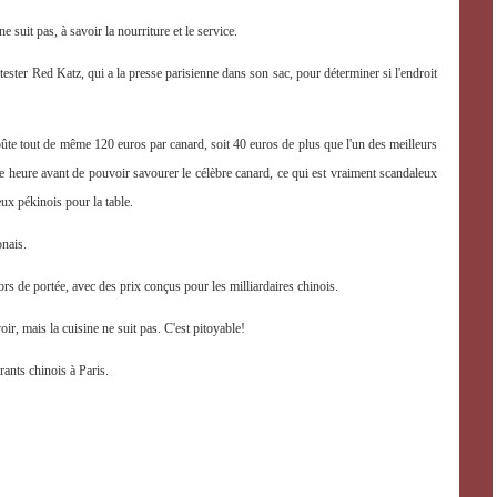
 suit pas, à savoir la nourriture et le service.
ester Red Katz, qui a la presse parisienne dans son sac, pour déterminer si l'endroit
te tout de même 120 euros par canard, soit 40 euros de plus que l'un des meilleurs
heure avant de pouvoir savourer le célèbre canard, ce qui est vraiment scandaleux
x pékinois pour la table.
onais.
ors de portée, avec des prix conçus pour les milliardaires chinois.
ir, mais la cuisine ne suit pas. C'est pitoyable!
rants chinois à Paris.