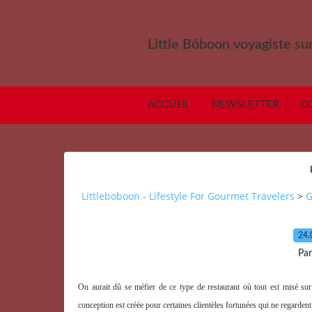
Little Bôboon voyagiste sur
ACCUEIL
NEWSLETTER
C
Littleboboon - Lifestyle For Gourmet Travelers
>
G
24.
Par
On aurait dû se méfier de ce type de restaurant où tout est misé sur 
conception est créée pour certaines clientèles fortunées qui ne regarden