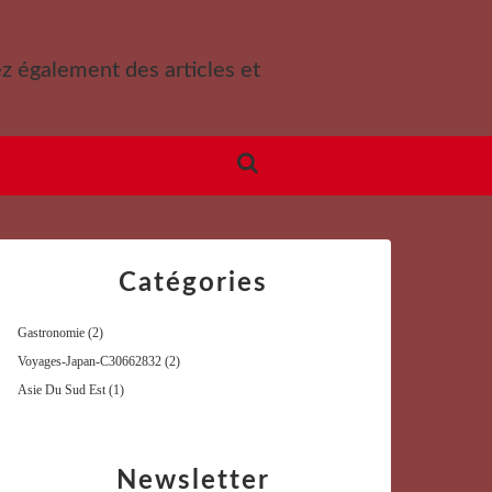
ez également des articles et
Catégories
Gastronomie
(2)
Voyages-Japan-C30662832
(2)
Asie Du Sud Est
(1)
Newsletter