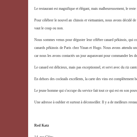
Le restaurant est magnifique et élégant, mais malheureusement, le reste ne
Pour célébrer le nouvel an chinois et vietnamien, nous avons décidé de t
vaut le coup ou non.
Nous sommes venus pour déguster leur célèbre canard pékinois, qui coû
canards pékinois de Paris chez Yinan et Hugo. Nous avons attendu une 
car nous les avons contactés un jour auparavant pour commander les deu
Le canard est délicieux, mais pas exceptionnel, et servi avec du riz cant
En dehors des cocktails excellents, la carte des vins est complètement h
Le jeune homme qui s'occupe du service fait tout ce qui est en son pouvo
Une adresse à oublier et surtout à déconseiller. Il y a de meilleurs restau
Red Katz
14, rue Cléry