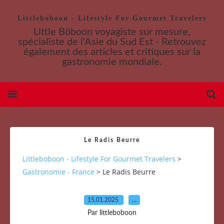
Littleboboon - Lifestyle For Gourmet Travelers
Little Bôboon voyagiste sur mesure,
spécialiste de l'Asie du Sud Est - Retrouvez
également des articles et critiques sur la
gastronomie mondiale.
Le Radis Beurre
Littleboboon - Lifestyle For Gourmet Travelers
>
Gastronomie - France
>
Le Radis Beurre
15.01.2025
…
Par littleboboon