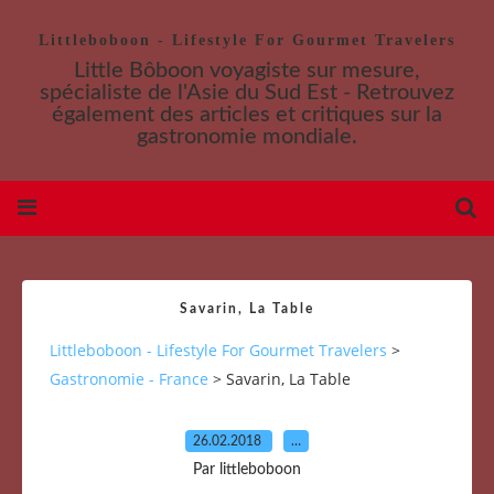
Littleboboon - Lifestyle For Gourmet Travelers
Little Bôboon voyagiste sur mesure,
spécialiste de l'Asie du Sud Est - Retrouvez
également des articles et critiques sur la
gastronomie mondiale.
Savarin, La Table
Littleboboon - Lifestyle For Gourmet Travelers
>
Gastronomie - France
>
Savarin, La Table
26.02.2018
…
Par littleboboon