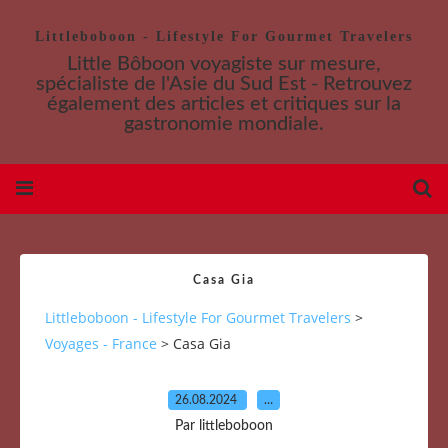
Littleboboon - Lifestyle For Gourmet Travelers
Little Bôboon voyagiste sur mesure,
spécialiste de l'Asie du Sud Est - Retrouvez
également des articles et critiques sur la
gastronomie mondiale.
Casa Gia
Littleboboon - Lifestyle For Gourmet Travelers
>
Voyages - France
>
Casa Gia
26.08.2024
…
Par littleboboon