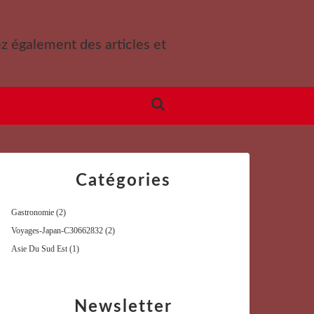
ez également des articles et
Catégories
Gastronomie
(2)
Voyages-Japan-C30662832
(2)
Asie Du Sud Est
(1)
Newsletter