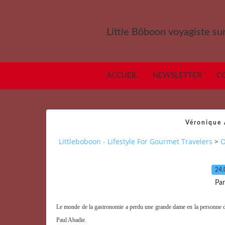
Little Bôboon voyagiste sur
ACCUEIL
NEWSLETTER
C
Véronique 
Littleboboon - Lifestyle For Gourmet Travelers
>
O
24.
Par
Le monde de la gastronomie a perdu une grande dame en la personne de
Paul Abadie.