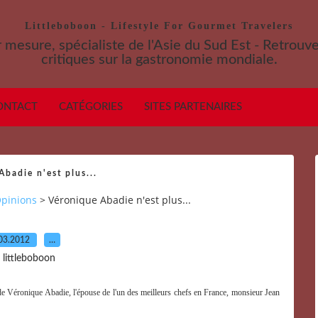
Littleboboon - Lifestyle For Gourmet Travelers
 mesure, spécialiste de l'Asie du Sud Est - Retrouv
critiques sur la gastronomie mondiale.
ONTACT
CATÉGORIES
SITES PARTENAIRES
Abadie n'est plus...
pinions
>
Véronique Abadie n'est plus...
03.2012
…
 littleboboon
 Véronique Abadie, l'épouse de l'un des meilleurs chefs en France, monsieur Jean