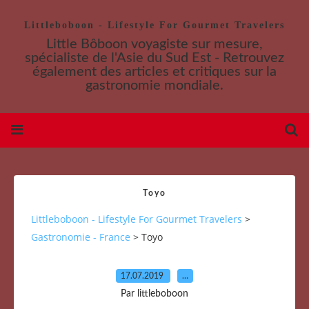
Littleboboon - Lifestyle For Gourmet Travelers
Little Bôboon voyagiste sur mesure,
spécialiste de l'Asie du Sud Est - Retrouvez
également des articles et critiques sur la
gastronomie mondiale.
Toyo
Littleboboon - Lifestyle For Gourmet Travelers
>
Gastronomie - France
>
Toyo
17.07.2019
…
Par littleboboon