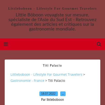
Littleboboon - Lifestyle For Gourmet Travelers
Little Bôboon voyagiste sur mesure,
spécialiste de l'Asie du Sud Est - Retrouvez
également des articles et critiques sur la
gastronomie mondiale.
Titi Palacio
Littleboboon - Lifestyle For Gourmet Travelers
>
Gastronomie - France
>
Titi Palacio
18.07.2022
…
Par littleboboon