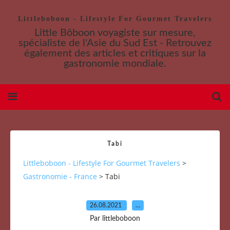
Littleboboon - Lifestyle For Gourmet Travelers
Little Bôboon voyagiste sur mesure,
spécialiste de l'Asie du Sud Est - Retrouvez
également des articles et critiques sur la
gastronomie mondiale.
Tabi
Littleboboon - Lifestyle For Gourmet Travelers
>
Gastronomie - France
>
Tabi
26.08.2021
…
Par littleboboon