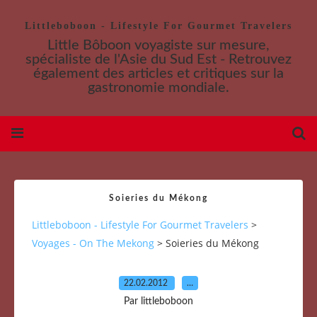
Littleboboon - Lifestyle For Gourmet Travelers
Little Bôboon voyagiste sur mesure,
spécialiste de l'Asie du Sud Est - Retrouvez
également des articles et critiques sur la
gastronomie mondiale.
Soieries du Mékong
Littleboboon - Lifestyle For Gourmet Travelers
>
Voyages - On The Mekong
>
Soieries du Mékong
22.02.2012
…
Par littleboboon