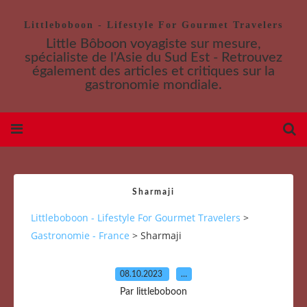
Littleboboon - Lifestyle For Gourmet Travelers
Little Bôboon voyagiste sur mesure,
spécialiste de l'Asie du Sud Est - Retrouvez
également des articles et critiques sur la
gastronomie mondiale.
Sharmaji
Littleboboon - Lifestyle For Gourmet Travelers
>
Gastronomie - France
>
Sharmaji
08.10.2023
…
Par littleboboon