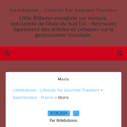
Littleboboon - Lifestyle For Gourmet Travelers
Little Bôboon voyagiste sur mesure,
spécialiste de l'Asie du Sud Est - Retrouvez
également des articles et critiques sur la
gastronomie mondiale.
Moris
Littleboboon - Lifestyle For Gourmet Travelers
>
Gastronomie - France
>
Moris
30.08.2024
…
Par littleboboon