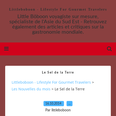
Littleboboon - Lifestyle For Gourmet Travelers
Little Bôboon voyagiste sur mesure,
spécialiste de l'Asie du Sud Est - Retrouvez
également des articles et critiques sur la
gastronomie mondiale.
Le Sel de la Terre
Littleboboon - Lifestyle For Gourmet Travelers
>
Les Nouvelles du mois
>
Le Sel de la Terre
16.10.2014
…
Par littleboboon