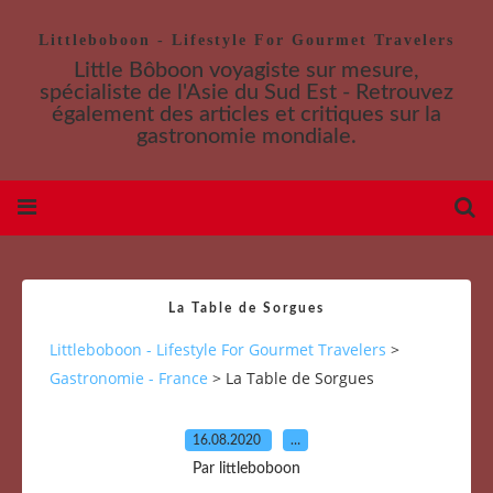
Littleboboon - Lifestyle For Gourmet Travelers
Little Bôboon voyagiste sur mesure,
spécialiste de l'Asie du Sud Est - Retrouvez
également des articles et critiques sur la
gastronomie mondiale.
La Table de Sorgues
Littleboboon - Lifestyle For Gourmet Travelers
>
Gastronomie - France
>
La Table de Sorgues
16.08.2020
…
Par littleboboon