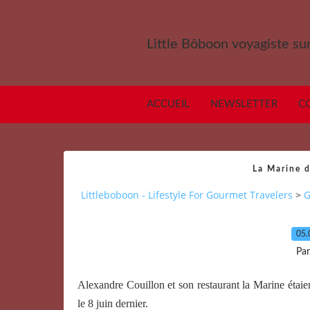
Little Bôboon voyagiste sur
ACCUEIL
NEWSLETTER
C
La Marine d
Littleboboon - Lifestyle For Gourmet Travelers
>
G
05.
Par
Alexandre Couillon et son restaurant la Marine étaien
le 8 juin dernier.