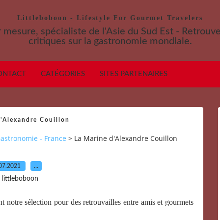
Littleboboon - Lifestyle For Gourmet Travelers
 mesure, spécialiste de l'Asie du Sud Est - Retrouv
critiques sur la gastronomie mondiale.
ONTACT
CATÉGORIES
SITES PARTENAIRES
'Alexandre Couillon
astronomie - France
>
La Marine d'Alexandre Couillon
07.2021
…
 littleboboon
t notre sélection pour des retrouvailles entre amis et gourmets