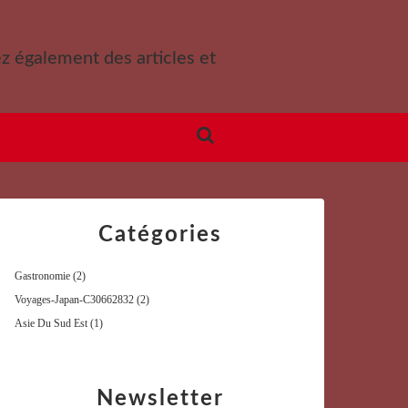
ez également des articles et
Catégories
Gastronomie
(2)
Voyages-Japan-C30662832
(2)
Asie Du Sud Est
(1)
Newsletter