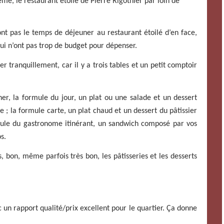
me, le restaurant étoilé de Pierre Rigothier par loin de
nt pas le temps de déjeuner au restaurant étoilé d’en face,
qui n’ont pas trop de budget pour dépenser.
er tranquillement, car il y a trois tables et un petit comptoir
r, la formule du jour, un plat ou une salade et un dessert
 ; la formule carte, un plat chaud et un dessert du pâtissier
mule du gastronome itinérant, un sandwich composé par vos
s.
, bon, même parfois très bon, les pâtisseries et les desserts
 un rapport qualité/prix excellent pour le quartier. Ça donne