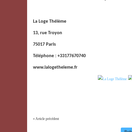
La Loge Thélème
13, rue Troyon
75017 Paris
Téléphone : +33177670740
www.lalogetheleme.fr
« Article précédent