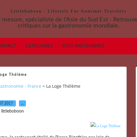
Littleboboon - Lifestyle For Gourmet Travelers
 mesure, spécialiste de l'Asie du Sud Est - Retrouv
critiques sur la gastronomie mondiale.
ONTACT
CATÉGORIES
SITES PARTENAIRES
Loge Thélème
astronomie - France
>
La Loge Thélème
07.2017
…
 littleboboon