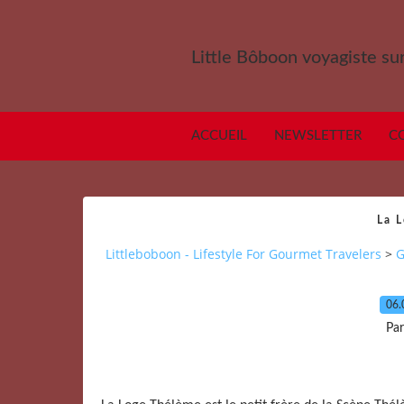
Little Bôboon voyagiste sur
ACCUEIL
NEWSLETTER
C
La 
Littleboboon - Lifestyle For Gourmet Travelers
>
G
06.
Par