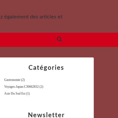
ez également des articles et
Catégories
Gastronomie
(2)
Voyages-Japan-C30662832
(2)
Asie Du Sud Est
(1)
Newsletter