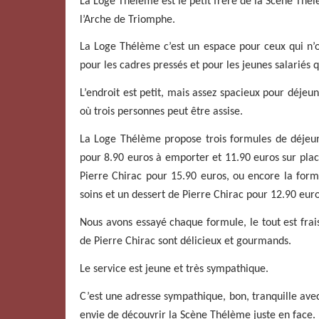
La Loge Thélème est le petit frère de la Scène Thélè
l’Arche de Triomphe.
La Loge Thélème c’est un espace pour ceux qui n’o
pour les cadres pressés et pour les jeunes salariés 
L’endroit est petit, mais assez spacieux pour déjeun
où trois personnes peut être assise.
La Loge Thélème propose trois formules de déjeune
pour 8.90 euros à emporter et 11.90 euros sur place
Pierre Chirac pour 15.90 euros, ou encore la for
soins et un dessert de Pierre Chirac pour 12.90 euro
Nous avons essayé chaque formule, le tout est frais
de Pierre Chirac sont délicieux et gourmands.
Le service est jeune et très sympathique.
C’est une adresse sympathique, bon, tranquille avec
envie de découvrir la Scène Thélème juste en face.