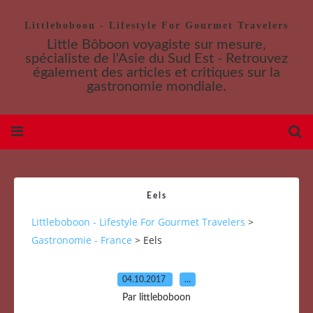
Littleboboon - Lifestyle For Gourmet Travelers
Little Bôboon voyagiste sur mesure,
spécialiste de l'Asie du Sud Est - Retrouvez
également des articles et critiques sur la
gastronomie mondiale.
Eels
Littleboboon - Lifestyle For Gourmet Travelers
>
Gastronomie - France
>
Eels
04.10.2017
…
Par littleboboon