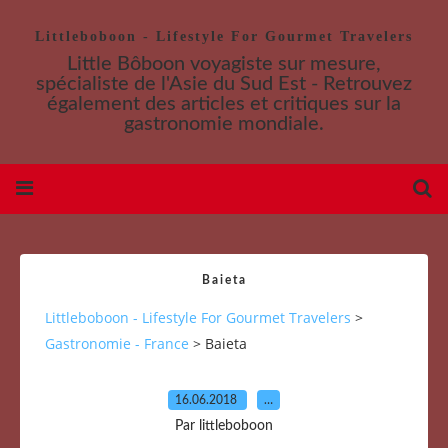
Littleboboon - Lifestyle For Gourmet Travelers
Little Bôboon voyagiste sur mesure,
spécialiste de l'Asie du Sud Est - Retrouvez
également des articles et critiques sur la
gastronomie mondiale.
Baieta
Littleboboon - Lifestyle For Gourmet Travelers
>
Gastronomie - France
>
Baieta
16.06.2018
…
Par littleboboon