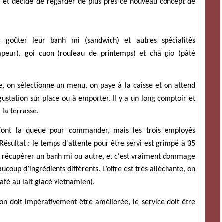
e et décidé
de regarder de plus près ce nouveau concept de
goûter leur banh mi (sandwich) et autres spécialités
apeur), goi cuon (rouleau de printemps) et chà gio (pâté
ve, on sélectionne un menu, on paye à la caisse et on attend
égustation sur place ou à emporter.
Il y a un long comptoir et
 la terrasse.
 font la queue pour commander, mais les trois employés
ésultat : le temps d'attente pour être servi est grimpé à 35
 récupérer un banh mi ou autre, et c'es
t vraiment dommage
ucoup d’ingrédients différents. L’offre est très alléchante, on
é au lait glacé vietnamien).
on doit impérativement être améliorée, le service doit être