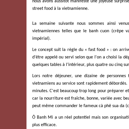
nous avons aussitôt manifesté une joyeuse surpris
street food à la vietnamienne.
La semaine suivante nous sommes ainsi venus 
vietnamiennes telles que le banh cuon (crêpe v
impérial).
Le concept suit la règle du « fast food » : on arri
d'être appelé ou servi selon que l'on a choisi la d
quelques tables à l’intérieur, plus quatre ou cinq sur
Lors notre déjeuner, une dizaine de personnes
vietnamiens au service sont rapidement débordés. R
minutes. C'est beaucoup trop long pour préparer et
car la nourriture est fraîche, bonne, variée avec bea
peut même commander le fameux cà phê sua da (caf
Ô Banh Mi a un réel potentiel mais son organisati
plus efficace.