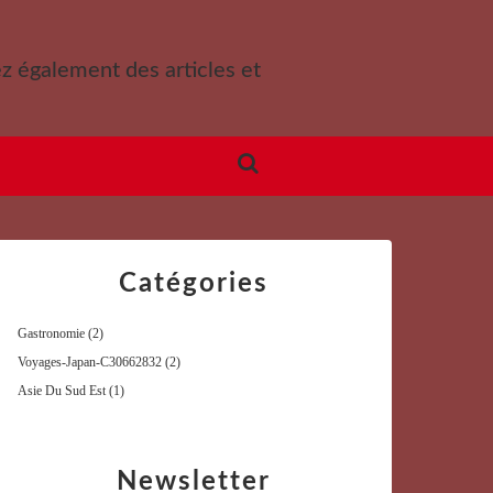
ez également des articles et
Catégories
Gastronomie
(2)
Voyages-Japan-C30662832
(2)
Asie Du Sud Est
(1)
Newsletter