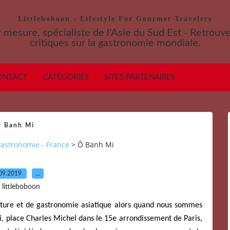
Littleboboon - Lifestyle For Gourmet Travelers
 mesure, spécialiste de l'Asie du Sud Est - Retrouv
critiques sur la gastronomie mondiale.
ONTACT
CATÉGORIES
SITES PARTENAIRES
 Banh Mi
astronomie - France
>
Ô Banh Mi
09.2019
…
 littleboboon
lture et de gastronomie asiatique alors quand nous sommes
, place Charles Michel dans le 15e arrondissement de Paris,