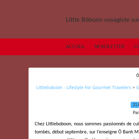
Little Bôboon voyagiste sur
ACCUEIL
NEWSLETTER
C
Ô
Littleboboon - Lifestyle For Gourmet Travelers
>
G
21.
Par
Chez Littleboboon, nous sommes passionnés de cu
tombés, début septembre, sur l’enseigne Ô Banh Mi