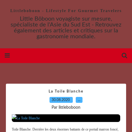
Littleboboon - Lifestyle For Gourmet Travelers
Little Bôboon voyagiste sur mesure,
spécialiste de l'Asie du Sud Est - Retrouvez
également des articles et critiques sur la
gastronomie mondiale.
La Toile Blanche
30.08.2020
…
Par littleboboon
Toile Blanche. Derrière les deux énormes battants de ce portail marron foncé,